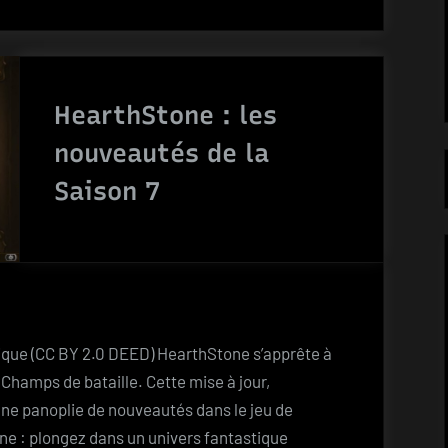
:
découvrez
l’extension
Paradis
HearthStone : les
en
nouveautés de la
péril”
Saison 7
rique (CC BY 2.0 DEED) HearthStone s’apprête à
Champs de bataille. Cette mise à jour,
une panoplie de nouveautés dans le jeu de
one : plongez dans un univers fantastique