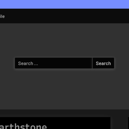
ile
Search
for:
arthstone