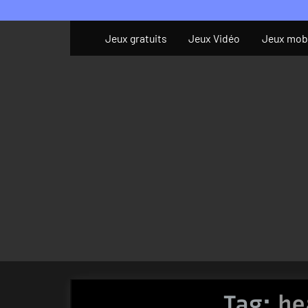
Skip
to
Jeux gratuits
Jeux Vidéo
Jeux mob
content
Tag:
he