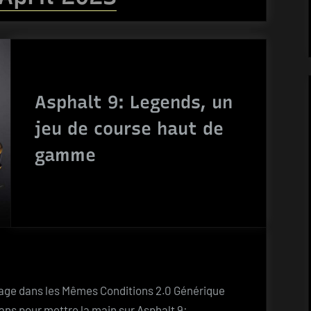
Asphalt 9: Legends, un
jeu de course haut de
gamme
tage dans les Mêmes Conditions 2.0 Générique
5 ans pour mettre la main sur Asphalt 9: