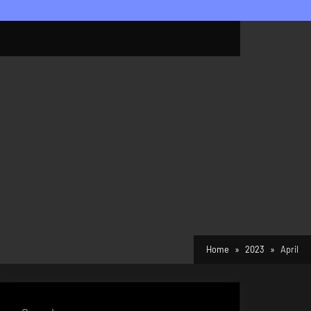
Home
2023
April