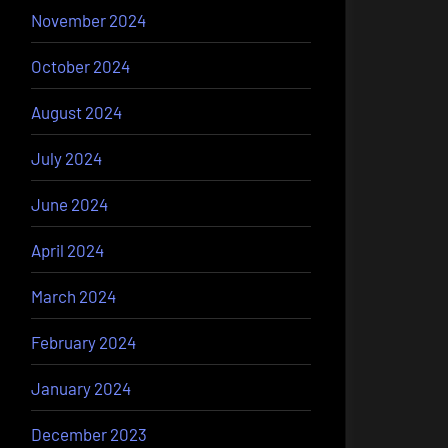
November 2024
October 2024
August 2024
July 2024
June 2024
April 2024
March 2024
February 2024
January 2024
December 2023