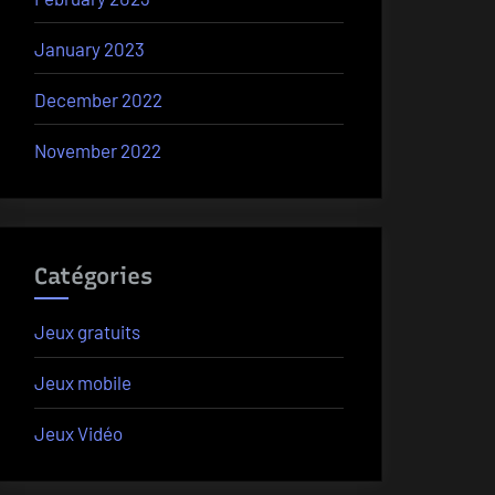
January 2023
December 2022
November 2022
Catégories
Jeux gratuits
Jeux mobile
Jeux Vidéo