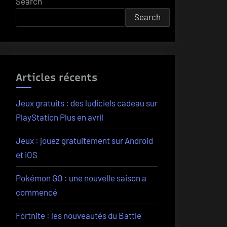
Search
Search
Articles récents
Jeux gratuits : des ludiciels cadeau sur
PlayStation Plus en avril
Jeux : jouez gratuitement sur Android
et iOS
Pokémon GO : une nouvelle saison a
commencé
Fortnite : les nouveautés du Battle