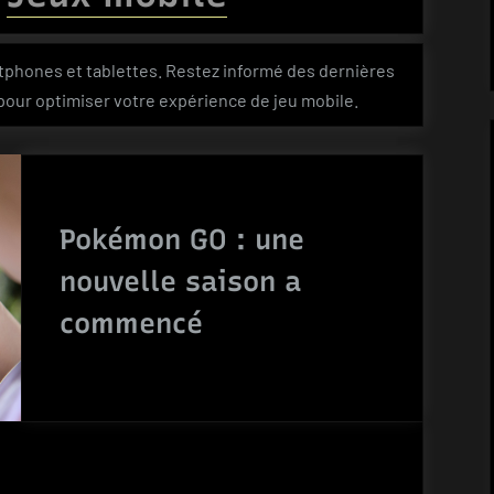
phones et tablettes. Restez informé des dernières
 pour optimiser votre expérience de jeu mobile.
Pokémon GO : une
nouvelle saison a
commencé