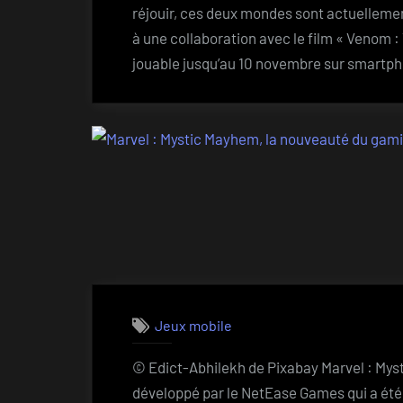
réjouir, ces deux mondes sont actuellement
à une collaboration avec le film « Venom :
jouable jusqu’au 10 novembre sur smartph
Jeux mobile
© Edict-Abhilekh de Pixabay Marvel : My
développé par le NetEase Games qui a ét