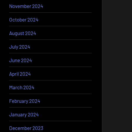
November 2024
October 2024
August 2024
July 2024
June 2024
April 2024
March 2024
February 2024
January 2024
December 2023