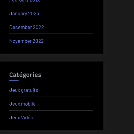
January 2023
December 2022
November 2022
Catégories
Jeux gratuits
Jeux mobile
Jeux Vidéo