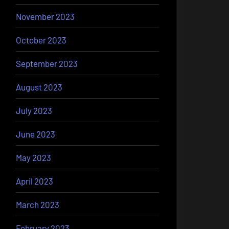
November 2023
October 2023
September 2023
August 2023
July 2023
June 2023
May 2023
April 2023
March 2023
February 2023