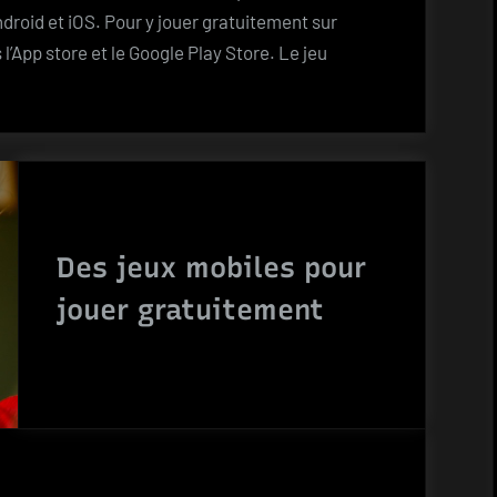
ndroid et iOS. Pour y jouer gratuitement sur
’App store et le Google Play Store. Le jeu
Des jeux mobiles pour
jouer gratuitement