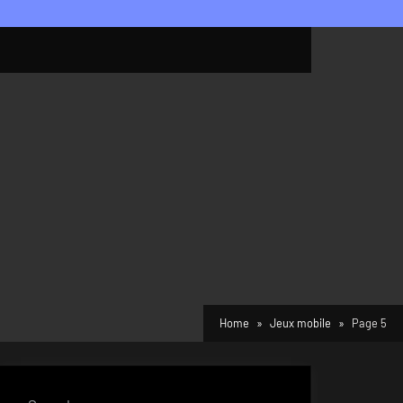
Home
Jeux mobile
Page 5