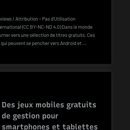
ews / Attribution – Pas d’Utilisation
ternational (CC BY-NC-ND 4.0) Dans le monde
urner vers une sélection de titres gratuits. Ces
s qui peuvent se pencher vers Android et …
Des jeux mobiles gratuits
de gestion pour
smartphones et tablettes