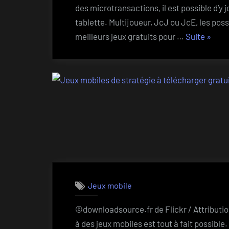
des microtransactions, il est possible d’y
tablette. Multijoueur, JcJ ou JcE, les po
“Les
meilleurs jeux gratuits pour …
Suite
»
jeux
gratui
sur
mobile
une
sélect
pour
tous
les
joueur
Jeux mobile
©downloadsource.fr de Flickr / Attributio
à des jeux mobiles est tout à fait possib