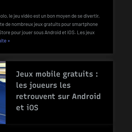
o, le jeu vidéo est un bon moyen de se divertir,
existe de nombreux jeux gratuits pour smartphone
 Store pour jouer sous Android et iOS. Les jeux
“Des
ite
»
jeux
gratuits
d’action
Jeux mobile gratuits :
à
tester
les joueurs les
sur
retrouvent sur Android
smartphone”
et iOS