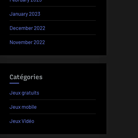
January 2023
December 2022
November 2022
Catégories
Jeux gratuits
Jeux mobile
Jeux Vidéo