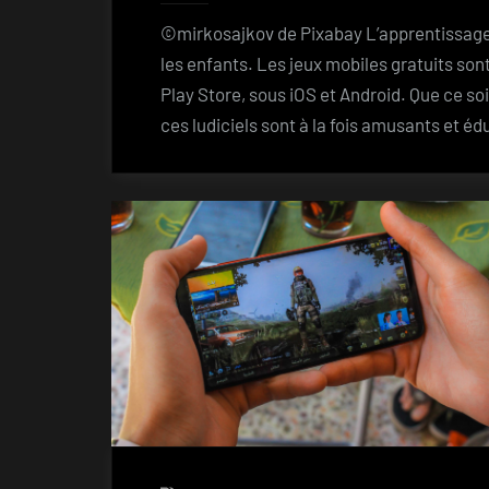
©mirkosajkov de Pixabay L’apprentissage 
les enfants. Les jeux mobiles gratuits sont
Play Store, sous iOS et Android. Que ce so
ces ludiciels sont à la fois amusants et é