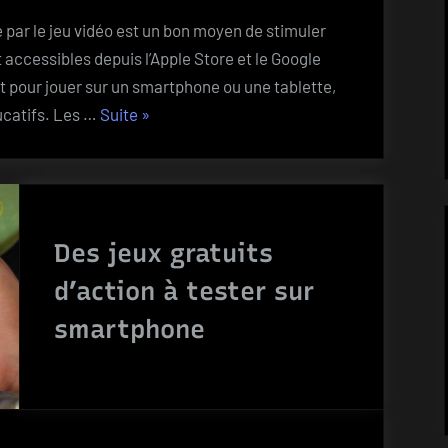
par le jeu vidéo est un bon moyen de stimuler
 accessibles depuis l’Apple Store et le Google
it pour jouer sur un smartphone ou une tablette,
“Des
ducatifs. Les …
Suite
»
jeux
mobiles
pour
jouer
Des jeux gratuits
gratuitement”
d’action à tester sur
smartphone