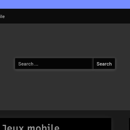
ile
Search
for:
:
Jeux mobile