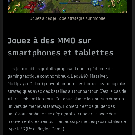
Jouez à des jeux de stratégie sur mobile
Jouez à des MMO sur
smartphones et tablettes
Les jeux mobiles gratuits proposant une expérience de
gaming tactique sont nombreux. Les
MMO
(Massively
Multiplayer Online) peuvent prendre des formes beaucoup plus
stratégiques avec des batailles au tour par tour. C’est le cas de
«
Fire Emblem Heroes
». Cet opus plonge les joueurs dans un
univers de médiéval fantasy. L’objectif est de guider des
unités au combat en se déplaçant sur une grille avec des
mouvements restreints. Il fait aussi partie des jeux mobiles de
type RPG (Role Playing Game).