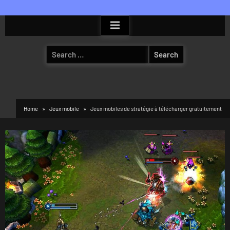
Skip
to
content
Search
for:
Home
Jeux mobile
Jeux mobiles de stratégie à télécharger gratuitement