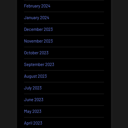
February 2024
January 2024
December 2023
November 2023
October 2023
September 2023
August 2023
July 2023
June 2023
May 2023
April 2023