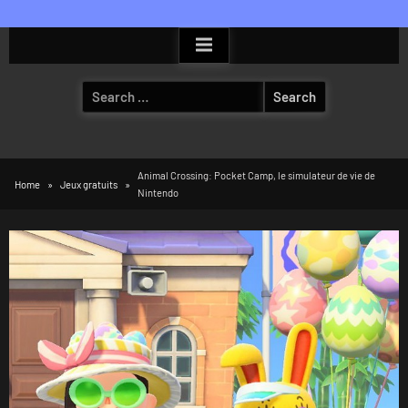
Skip
to
content
Search
for:
Animal Crossing: Pocket Camp, le simulateur de vie de
Home
Jeux gratuits
Nintendo