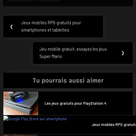
Post
Jeux mobiles RPG gratuits pour
Previous
❮
navigation
smartphones et tablettes
Post:
Jeu mobile gratuit, essayez les jeux
Next
❯
Super Mario
Post:
Tu pourrais aussi aimer
Les jeux gratuits pour PlayStation 4
Jeux mobiles RPG gratuit