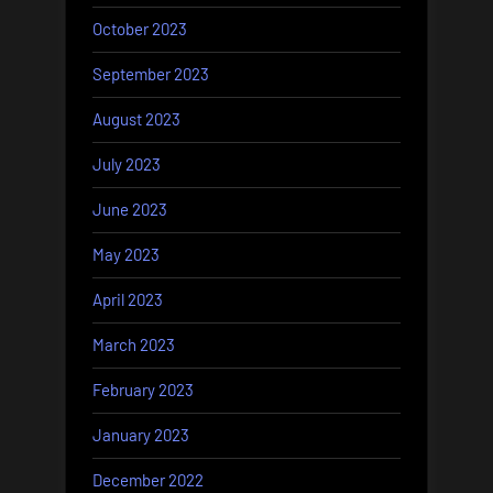
October 2023
September 2023
August 2023
July 2023
June 2023
May 2023
April 2023
March 2023
February 2023
January 2023
December 2022