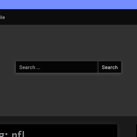
ile
Search
for:
g:
nfl