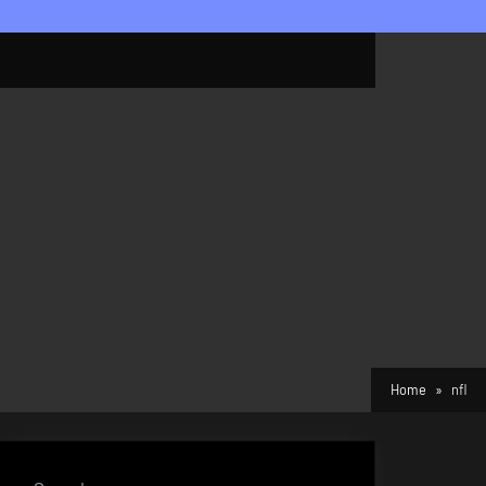
Home
nfl