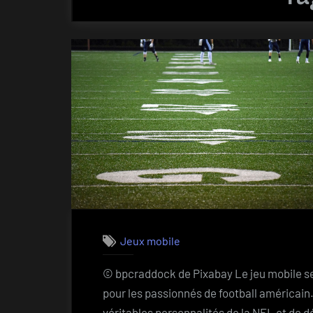
Jeux mobile
© bpcraddock de Pixabay Le jeu mobile se 
pour les passionnés de football américain. 
véritables personnalités de la NFL et de dé