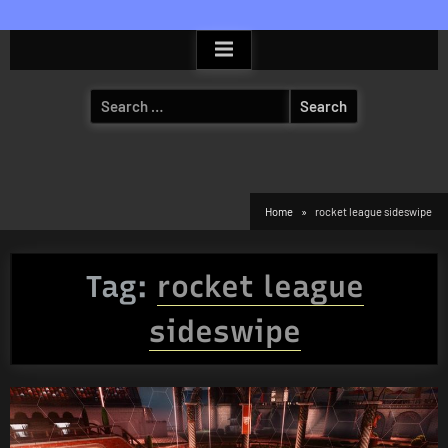
Skip
to
content
Search
for:
Home
rocket league sideswipe
Tag:
rocket league
sideswipe