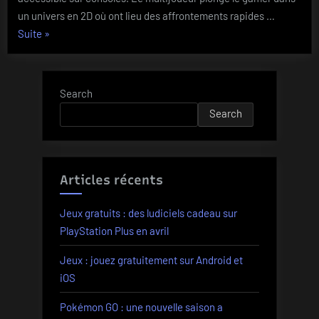
un univers en 2D où ont lieu des affrontements rapides …
“Jeu
Suite
»
mobile
Rocket
League
Search
Sideswipe
Search
lance
sa
saison
9”
Articles récents
Jeux gratuits : des ludiciels cadeau sur
PlayStation Plus en avril
Jeux : jouez gratuitement sur Android et
iOS
Pokémon GO : une nouvelle saison a