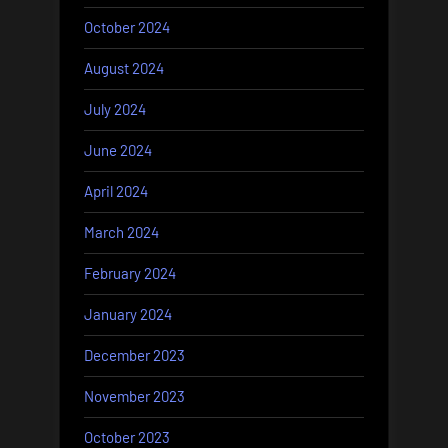
October 2024
August 2024
July 2024
June 2024
April 2024
March 2024
February 2024
January 2024
December 2023
November 2023
October 2023