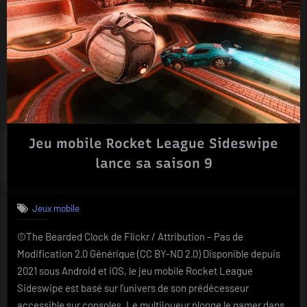
Jeu mobile Rocket League Sideswipe
lance sa saison 9
Jeux mobile
©The Bearded Clock de Flickr / Attribution – Pas de
Modification 2.0 Générique (CC BY-ND 2.0) Disponible depuis
2021 sous Android et iOS, le jeu mobile Rocket League
Sideswipe est basé sur l’univers de son prédécesseur
accessible sur consoles. Le multijoueur plonge le gamer dans