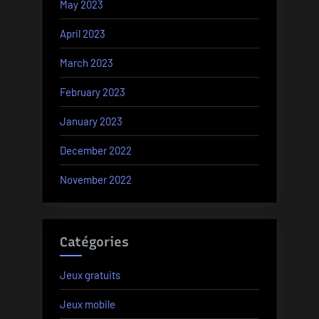
May 2023
April 2023
March 2023
February 2023
January 2023
December 2022
November 2022
Catégories
Jeux gratuits
Jeux mobile