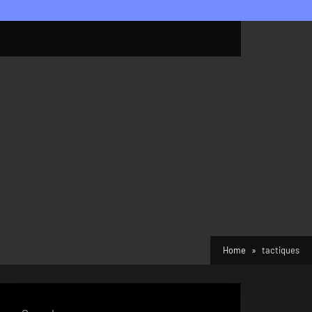
Home
tactiques