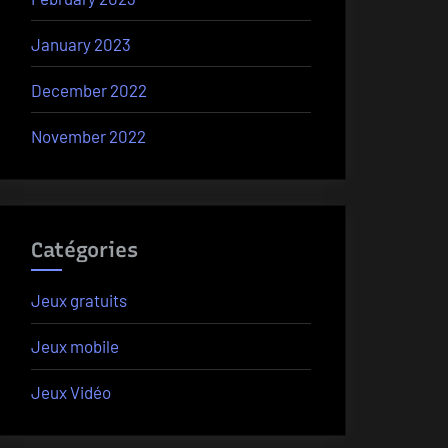
January 2023
December 2022
November 2022
Catégories
Jeux gratuits
Jeux mobile
Jeux Vidéo