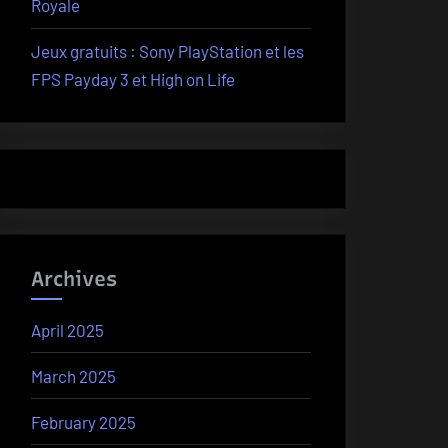
Royale
Jeux gratuits : Sony PlayStation et les
FPS Payday 3 et High on Life
Archives
April 2025
March 2025
February 2025