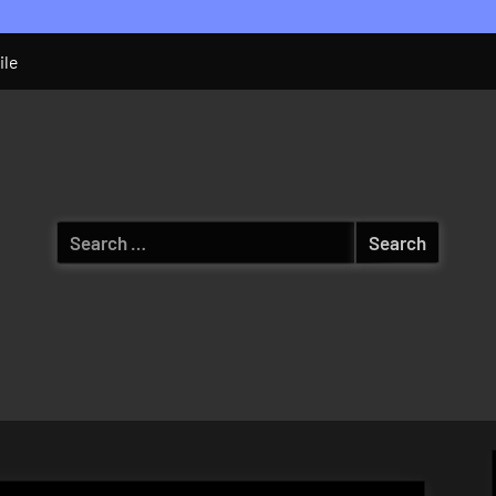
ile
Search
for: