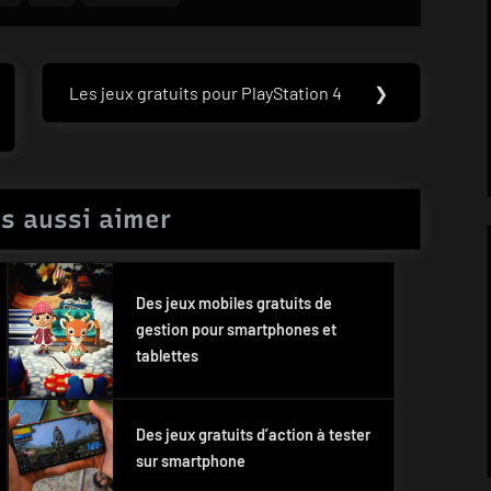
Les jeux gratuits pour PlayStation 4
❯
Next
Post:
is aussi aimer
Des jeux mobiles gratuits de
gestion pour smartphones et
tablettes
Des jeux gratuits d’action à tester
sur smartphone