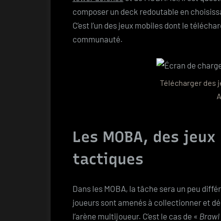
composer un deck redoutable en choisissa
C’est l’un des jeux mobiles dont le télécha
communauté.
Télécharger des j
A
Les MOBA, des jeux
tactiques
Dans les MOBA, la tâche sera un peu différ
joueurs sont amenés à collectionner et d
l’arène multijoueur. C’est le cas de «
Brawl