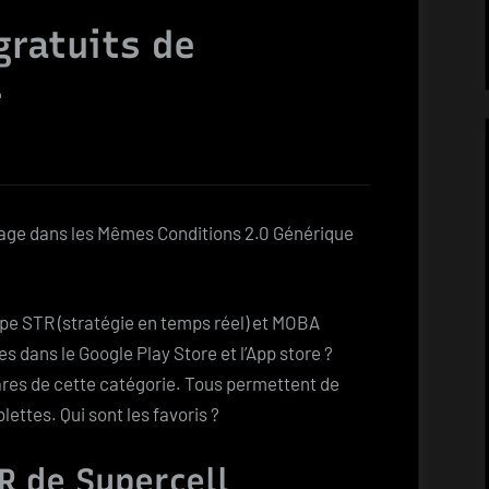
gratuits de
r
rtage dans les Mêmes Conditions 2.0 Générique
ype STR (stratégie en temps réel) et MOBA
es dans le Google Play Store et l’App store ?
ares de cette catégorie. Tous permettent de
ettes. Qui sont les favoris ?
R de Supercell