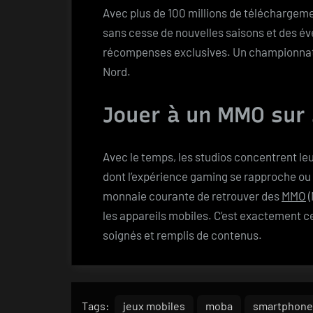
Avec plus de 100 millions de téléchargeme
sans cesse de nouvelles saisons et des é
récompenses exclusives. Un championnat v
Nord.
Jouer à un MMO sur
Avec le temps, les studios concentrent le
dont l’expérience gaming se rapproche ou 
monnaie courante de retrouver des
MMO
(
les appareils mobiles. C’est exactement c
soignés et remplis de contenus.
Tags:
jeux mobiles
moba
smartphone