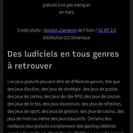
gratuits à ne pas manquer
en mars
Crédit photo :
Gordon_Cameron
de Flickr /
CC BY 2.0
Attribution 2.0 Générique
Des ludiciels en tous genres
à retrouver
Les jeux gratuits peuvent être de différents genres, tels que
des jeux d’action, des jeux de stratégie, des jeux de puzzle,
des jeux de cartes, des jeux de rôle
RPG
, des jeux de course,
des jeux de tir fps, des jeux d’aventure, des jeux de réflexion,
des jeux de sport, des jeux de gestion, des jeux de casino, des
jeux de mots ou même des jeux éducatifs. Certains des
meilleurs jeux gratuits comprennent des gaming célèbres