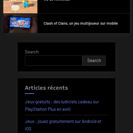
Clash of Clans, un jeu multijoueur sur mobile
Search
Search
Articles récents
Jeux gratuits : des ludiciels cadeau sur
PlayStation Plus en avril
Jeux : jouez gratuitement sur Android et
iOS