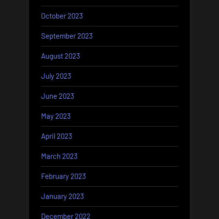
October 2023
September 2023
August 2023
July 2023
June 2023
May 2023
April 2023
March 2023
February 2023
January 2023
December 2022