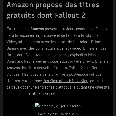
Amazon propose des titres
gratuits dont Fallout 2
Être abonné à
Amazon
présente plusieurs avantages. En plus
de la livraison en un jour ouvré et de l’accès à la rubrique
Video, l’abonnement ouvre les portes de la rubrique Prime
Gaming avec des dons réguliers de jeux vidéo. En février, des
titres, dont Blade Assault au gameplay explosif et Missile
Command Recharged en coopération, ont été offerts. En mars,
Amazon dévoile la nouvelle sélection. Fallout 2 est offert,
plongeant les joueurs dans un univers post-apocalyptique.
D’autres jeux, comme
Bus Simulator 21: Next Stop
, permettent
de développer une entreprise d’autobus, ajoutant une diversité
ludique à cette offre mensuelle.
Fallout 2 est l’un des jeux