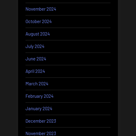
November 2024
October 2024
August 2024
July 2024
June 2024
April 2024
March 2024
February 2024
January 2024
December 2023
November 2023