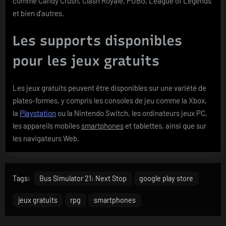
comme Candy Crush, Clash Royale, PUBG, League of Legends
et bien d’autres.
Les supports disponibles
pour les jeux gratuits
Les jeux gratuits peuvent être disponibles sur une variété de
plates-formes, y compris les consoles de jeu comme la Xbox,
la
Playstation
ou la Nintendo Switch, les ordinateurs jeux PC,
les appareils mobiles
smartphones
et tablettes, ainsi que sur
les navigateurs Web.
Tags:
Bus Simulator 21: Next Stop
google play store
jeux gratuits
rpg
smartphones